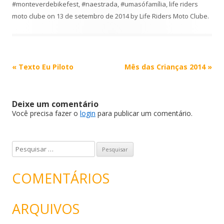
#monteverdebikefest
,
#naestrada
,
#umasófamília
,
life riders
moto clube
on
13 de setembro de 2014
by
Life Riders Moto Clube
.
Post
«
Texto Eu Piloto
Mês das Crianças 2014
»
navigation
Deixe um comentário
Você precisa fazer o
login
para publicar um comentário.
P
e
s
COMENTÁRIOS
q
u
ARQUIVOS
i
s