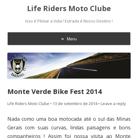
Life Riders Moto Clube
Isso é Pilotar a Vida ! Estrada é Nosso Destino !
Menu
Skip
to
content
Monte Verde Bike Fest 2014
Life Riders Moto Clube
•
13 de setembro de 2014
•
Leave a reply
Nada como uma boa motocada até o sul das Minas
Gerais com suas curvas, lindas paisagens e bons
companheiros ! Assim foi nossa visita ao Monte