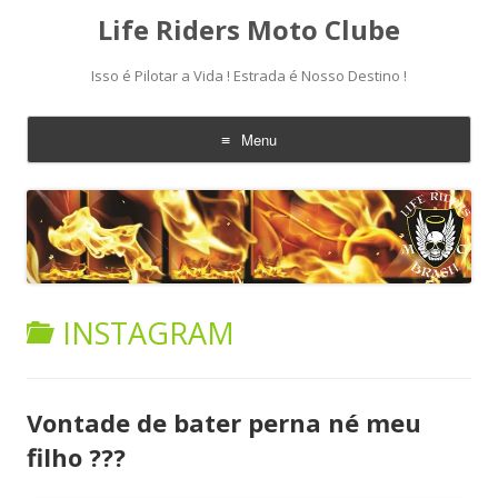
Life Riders Moto Clube
Isso é Pilotar a Vida ! Estrada é Nosso Destino !
Menu
Skip
to
content
INSTAGRAM
Vontade de bater perna né meu
filho ???