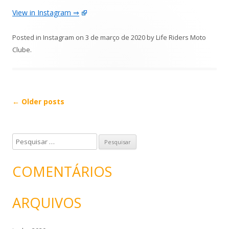
View in Instagram ⇒
Posted in
Instagram
on
3 de março de 2020
by
Life Riders Moto
Clube
.
Post
←
Older posts
navigation
P
e
s
COMENTÁRIOS
q
u
ARQUIVOS
i
s
a