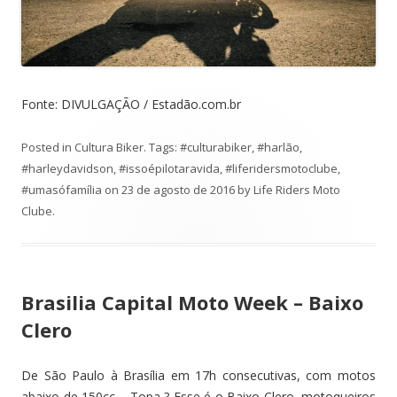
Fonte: DIVULGAÇÃO / Estadão.com.br
Posted in
Cultura Biker
. Tags:
#culturabiker
,
#harlão
,
#harleydavidson
,
#issoépilotaravida
,
#liferidersmotoclube
,
#umasófamília
on
23 de agosto de 2016
by
Life Riders Moto
Clube
.
Brasilia Capital Moto Week – Baixo
Clero
De São Paulo à Brasília em 17h consecutivas, com motos
abaixo de 150cc.... Topa ? Esse é o Baixo Clero, motoqueiros