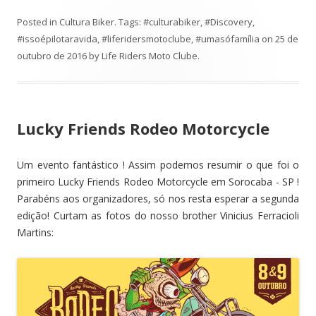
Posted in
Cultura Biker
. Tags:
#culturabiker
,
#Discovery
,
#issoépilotaravida
,
#liferidersmotoclube
,
#umasófamília
on
25 de
outubro de 2016
by
Life Riders Moto Clube
.
Lucky Friends Rodeo Motorcycle
Um evento fantástico ! Assim podemos resumir o que foi o
primeiro Lucky Friends Rodeo Motorcycle em Sorocaba - SP !
Parabéns aos organizadores, só nos resta esperar a segunda
edição! Curtam as fotos do nosso brother Vinicius Ferracioli
Martins: