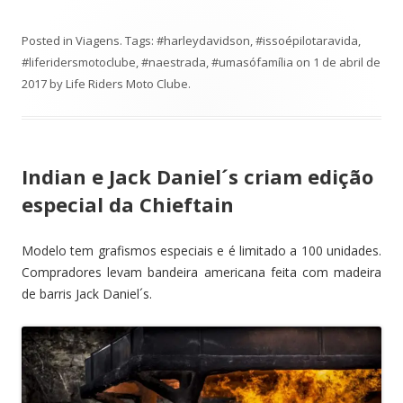
Posted in
Viagens
. Tags:
#harleydavidson
,
#issoépilotaravida
,
#liferidersmotoclube
,
#naestrada
,
#umasófamília
on
1 de abril de
2017
by
Life Riders Moto Clube
.
Indian e Jack Daniel´s criam edição
especial da Chieftain
Modelo tem grafismos especiais e é limitado a 100 unidades.
Compradores levam bandeira americana feita com madeira
de barris Jack Daniel´s.