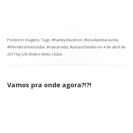
Posted in
Viagens
. Tags:
#harleydavidson
,
#issoépilotaravida
,
#liferidersmotoclube
,
#naestrada
,
#umasófamília
on
4 de abril de
2017
by
Life Riders Moto Clube
.
Vamos pra onde agora?!?!