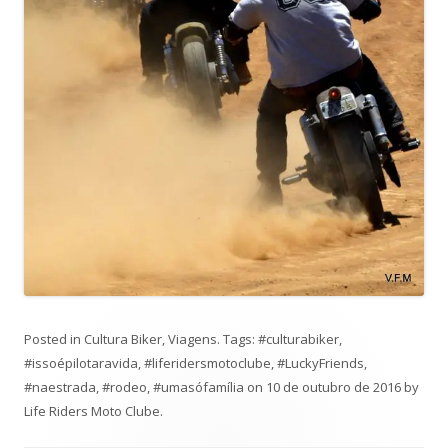
Posted in
Cultura Biker
,
Viagens
. Tags:
#culturabiker
,
#issoépilotaravida
,
#liferidersmotoclube
,
#LuckyFriends
,
#naestrada
,
#rodeo
,
#umasófamília
on
10 de outubro de 2016
by
Life Riders Moto Clube
.