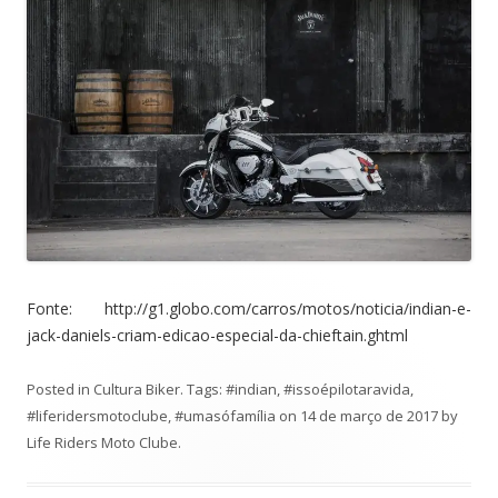
Fonte: http://g1.globo.com/carros/motos/noticia/indian-e-
jack-daniels-criam-edicao-especial-da-chieftain.ghtml
Posted in
Cultura Biker
. Tags:
#indian
,
#issoépilotaravida
,
#liferidersmotoclube
,
#umasófamília
on
14 de março de 2017
by
Life Riders Moto Clube
.