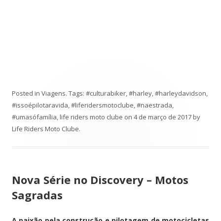
Posted in
Viagens
. Tags:
#culturabiker
,
#harley
,
#harleydavidson
,
#issoépilotaravida
,
#liferidersmotoclube
,
#naestrada
,
#umasófamília
,
life riders moto clube
on
4 de março de 2017
by
Life Riders Moto Clube
.
Nova Série no Discovery – Motos
Sagradas
A paixão pela construção e pilotagem de motocicletas