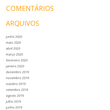
s
COMENTÁRIOS
q
u
ARQUIVOS
i
s
a
junho 2020
r
maio 2020
p
abril 2020
o
março 2020
r
fevereiro 2020
:
janeiro 2020
dezembro 2019
novembro 2019
outubro 2019
setembro 2019
agosto 2019
julho 2019
junho 2019