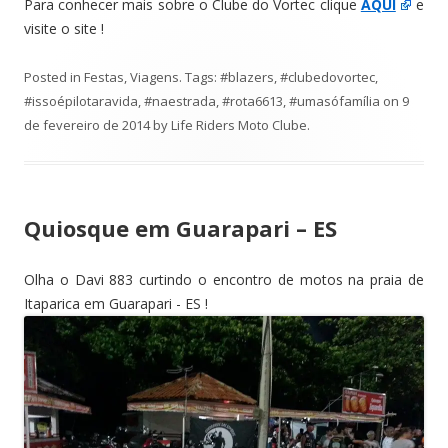
Para conhecer mais sobre o Clube do Vortec clique
AQUI
e
visite o site !
Posted in
Festas
,
Viagens
. Tags:
#blazers
,
#clubedovortec
,
#issoépilotaravida
,
#naestrada
,
#rota6613
,
#umasófamília
on
9
de fevereiro de 2014
by
Life Riders Moto Clube
.
Quiosque em Guarapari – ES
Olha o Davi 883 curtindo o encontro de motos na praia de
Itaparica em Guarapari - ES !