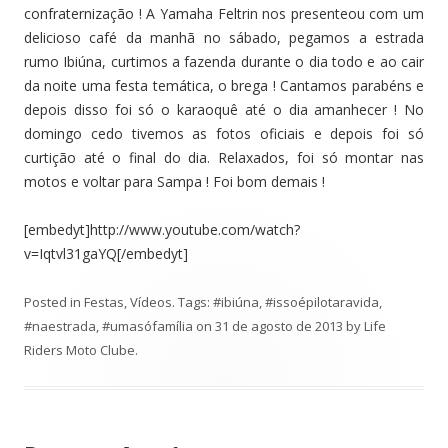
confraternização ! A Yamaha Feltrin nos presenteou com um
delicioso café da manhã no sábado, pegamos a estrada
rumo Ibiúna, curtimos a fazenda durante o dia todo e ao cair
da noite uma festa temática, o brega ! Cantamos parabéns e
depois disso foi só o karaoquê até o dia amanhecer ! No
domingo cedo tivemos as fotos oficiais e depois foi só
curtição até o final do dia. Relaxados, foi só montar nas
motos e voltar para Sampa ! Foi bom demais !
[embedyt]http://www.youtube.com/watch?
v=Iqtvl31gaYQ[/embedyt]
Posted in
Festas
,
Vídeos
. Tags:
#ibiúna
,
#issoépilotaravida
,
#naestrada
,
#umasófamília
on
31 de agosto de 2013
by
Life
Riders Moto Clube
.