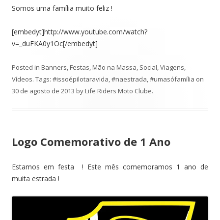
Somos uma família muito feliz !
[embedyt]http://www.youtube.com/watch?
v=_duFKA0y1Oc[/embedyt]
Posted in
Banners
,
Festas
,
Mão na Massa
,
Social
,
Viagens
,
Vídeos
. Tags:
#issoépilotaravida
,
#naestrada
,
#umasófamília
on
30 de agosto de 2013
by
Life Riders Moto Clube
.
Logo Comemorativo de 1 Ano
Estamos em festa ! Este mês comemoramos 1 ano de
muita estrada !