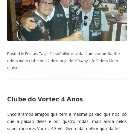
Posted in
Festas
. Tags:
#issoépilotaravida
,
#umasófamília
,
life
riders moto clube
on
12 de março de 2014
by
Life Riders Moto
Clube
.
Clube do Vortec 4 Anos
Encontramos amigos que tem a mesma paixão que nós, só
que a paixão deles é por quatro rodas, mais ainda pelos
super motores Vortec 4.3 V6 ! Gente da melhor qualidade !