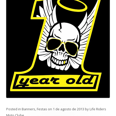
Posted in
Banners
,
Festas
on
1 de agosto de 2013
by
Life Riders
Moto Clube
.