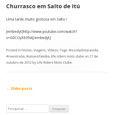
Churrasco em Salto de Itú
Uma tarde muito gostosa em Salto !
[embedyt]http://www.youtube.com/watch?
v=G0COyXE0fsk[/embedyt]
Posted in
Festas
,
Viagens
,
Vídeos
. Tags:
#issoépilotaravida
,
#naestrada
,
#umasófamília
,
life riders moto clube
on
21 de
outubro de 2012
by
Life Riders Moto Clube
.
Post
←
Older posts
navigation
P
e