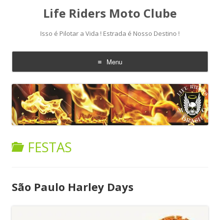
Life Riders Moto Clube
Isso é Pilotar a Vida ! Estrada é Nosso Destino !
Menu
Skip
to
content
FESTAS
São Paulo Harley Days