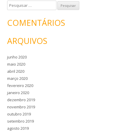
P
e
s
COMENTÁRIOS
q
u
ARQUIVOS
i
s
a
junho 2020
r
maio 2020
p
abril 2020
o
março 2020
r
fevereiro 2020
:
janeiro 2020
dezembro 2019
novembro 2019
outubro 2019
setembro 2019
agosto 2019