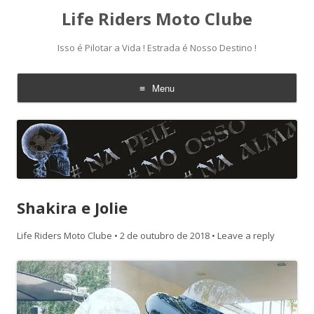
Life Riders Moto Clube
Isso é Pilotar a Vida ! Estrada é Nosso Destino !
Menu
Skip
to
content
Shakira e Jolie
Life Riders Moto Clube
•
2 de outubro de 2018
•
Leave a reply