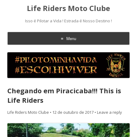
Life Riders Moto Clube
Isso é Pilotar a Vida ! Estrada é Nosso Destino !
Menu
Skip
to
content
Chegando em Piracicaba!!! This is
Life Riders
Life Riders Moto Clube
•
12 de outubro de 2017
•
Leave a reply