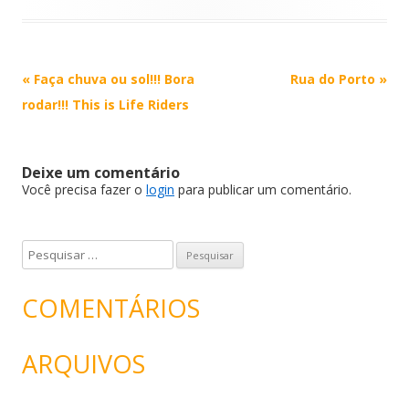
Post
«
Faça chuva ou sol!!! Bora
Rua do Porto
»
navigation
rodar!!! This is Life Riders
Deixe um comentário
Você precisa fazer o
login
para publicar um comentário.
P
e
s
COMENTÁRIOS
q
u
ARQUIVOS
i
s
a