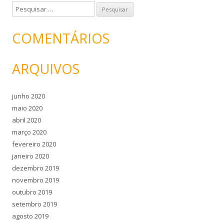
P
e
s
COMENTÁRIOS
q
u
ARQUIVOS
i
s
a
junho 2020
r
maio 2020
p
abril 2020
o
março 2020
r
fevereiro 2020
:
janeiro 2020
dezembro 2019
novembro 2019
outubro 2019
setembro 2019
agosto 2019