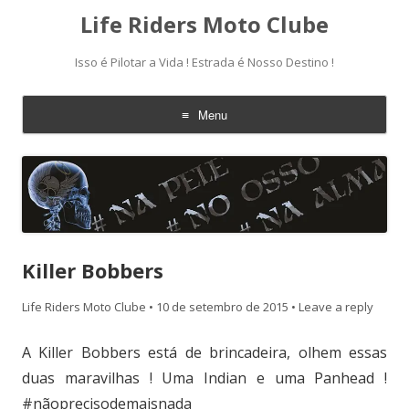
Life Riders Moto Clube
Isso é Pilotar a Vida ! Estrada é Nosso Destino !
Menu
Skip
to
content
Killer Bobbers
Life Riders Moto Clube
•
10 de setembro de 2015
•
Leave a reply
A Killer Bobbers está de brincadeira, olhem essas
duas maravilhas ! Uma Indian e uma Panhead !
#nãoprecisodemaisnada