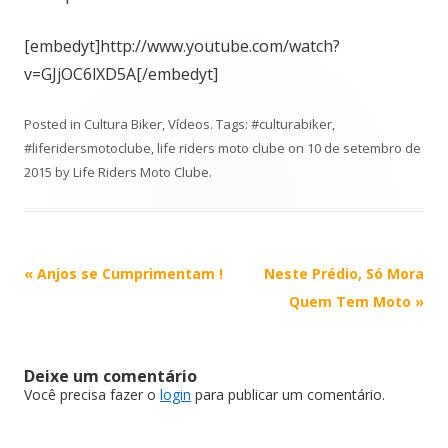
[embedyt]http://www.youtube.com/watch?
v=GJjOC6lXD5A[/embedyt]
Posted in
Cultura Biker
,
Vídeos
. Tags:
#culturabiker
,
#liferidersmotoclube
,
life riders moto clube
on
10 de setembro de
2015
by
Life Riders Moto Clube
.
Post
«
Anjos se Cumprimentam !
Neste Prédio, Só Mora
navigation
Quem Tem Moto
»
Deixe um comentário
Você precisa fazer o
login
para publicar um comentário.